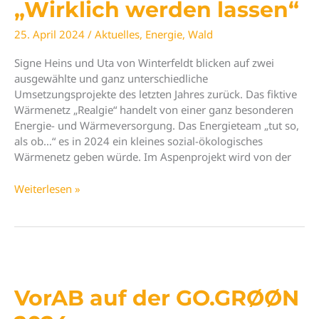
„Wirklich werden lassen“
25. April 2024
/
Aktuelles
,
Energie
,
Wald
Signe Heins und Uta von Winterfeldt blicken auf zwei
ausgewählte und ganz unterschiedliche
Umsetzungsprojekte des letzten Jahres zurück. Das fiktive
Wärmenetz „Realgie“ handelt von einer ganz besonderen
Energie- und Wärmeversorgung. Das Energieteam „tut so,
als ob…“ es in 2024 ein kleines sozial-ökologisches
Wärmenetz geben würde. Im Aspenprojekt wird von der
Neuer
Weiterlesen »
VorAB-
Impuls
„Wirklich
werden
lassen“
VorAB auf der GO.GRØØN