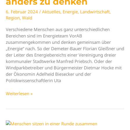
anders zu denken
6. Februar 2024
/
Aktuelles
,
Energie
,
Landwirtschaft
,
Region
,
Wald
Verschiedene Menschen aus ganz unterschiedlichen
Bereichen sind im Energieteam VorAB
zusammengekommen und denken gemeinsam über
„Energie“ nach. So der Demeter-Bauer Florian Gleißner und
der Leiter des Energiebereichs einer Vereinigung dreier
kommunaler Stadtwerke Manfred Priebsch. Oder der
Windparkbetreiber und Bürgermeister Dietmar Hocke mit
der Ökonomin Adelheid Biesecker und der
Politikwissenschaftlerin Uta
Neuer
Weiterlesen »
VorAB-
Impuls
„Klüger
ist
schwer“.