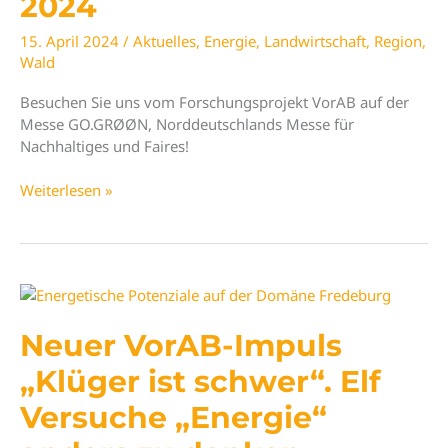
2024
15. April 2024
/
Aktuelles
,
Energie
,
Landwirtschaft
,
Region
,
Wald
Besuchen Sie uns vom Forschungsprojekt VorAB auf der
Messe GO.GRØØN, Norddeutschlands Messe für
Nachhaltiges und Faires!
VorAB
Weiterlesen »
auf
der
GO.GRØØN
2024
Neuer VorAB-Impuls
„Klüger ist schwer“. Elf
Versuche „Energie“