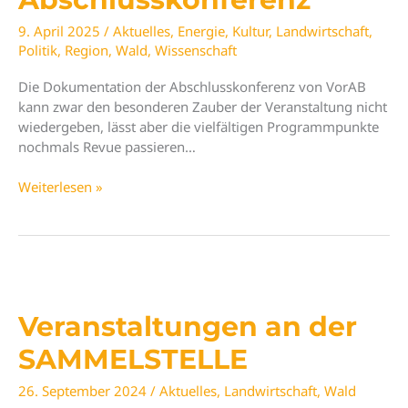
9. April 2025
/
Aktuelles
,
Energie
,
Kultur
,
Landwirtschaft
,
Politik
,
Region
,
Wald
,
Wissenschaft
Die Dokumentation der Abschlusskonferenz von VorAB
kann zwar den besonderen Zauber der Veranstaltung nicht
wiedergeben, lässt aber die vielfältigen Programmpunkte
nochmals Revue passieren…
Einblicke
Weiterlesen »
in
die
VorAB
Abschlusskonferenz
Veranstaltungen an der
SAMMELSTELLE
26. September 2024
/
Aktuelles
,
Landwirtschaft
,
Wald