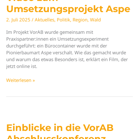
Umsetzungsprojekt Aspe
2. Juli 2025
/
Aktuelles
,
Politik
,
Region
,
Wald
Im Projekt VorAB wurde gemeinsam mit
Praxispartner:innen ein Umsetzungsexperiment
durchgeführt: ein Bürocontainer wurde mit der
Pionierbaumart Aspe verschalt. Wie das gemacht wurde
und warum das etwas Besonders ist, erklärt ein Film, der
jetzt online ist.
Einblicke
Weiterlesen »
in
nachhaltige
Waldbewirtschaftung
–
Video
zum
Einblicke in die VorAB
Umsetzungsprojekt
Aspe
Abschlusskonferenz