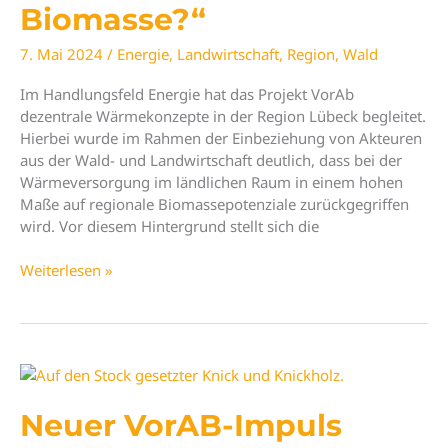
Biomasse?“
7. Mai 2024
/
Energie
,
Landwirtschaft
,
Region
,
Wald
Im Handlungsfeld Energie hat das Projekt VorAb
dezentrale Wärmekonzepte in der Region Lübeck begleitet.
Hierbei wurde im Rahmen der Einbeziehung von Akteuren
aus der Wald- und Landwirtschaft deutlich, dass bei der
Wärmeversorgung im ländlichen Raum in einem hohen
Maße auf regionale Biomassepotenziale zurückgegriffen
wird. Vor diesem Hintergrund stellt sich die
Neues
Weiterlesen »
Diskussionspapier
„Nahwärme
aus
Biomasse?“
Neuer VorAB-Impuls