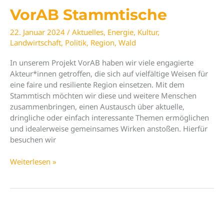
Elf
VorAB Stammtische
Versuche
„Energie“
22. Januar 2024
/
Aktuelles
,
Energie
,
Kultur
,
anders
Landwirtschaft
,
Politik
,
Region
,
Wald
zu
denken
In unserem Projekt VorAB haben wir viele engagierte
Akteur*innen getroffen, die sich auf vielfältige Weisen für
eine faire und resiliente Region einsetzen. Mit dem
Stammtisch möchten wir diese und weitere Menschen
zusammenbringen, einen Austausch über aktuelle,
dringliche oder einfach interessante Themen ermöglichen
und idealerweise gemeinsames Wirken anstoßen. Hierfür
besuchen wir
VorAB
Weiterlesen »
Stammtische