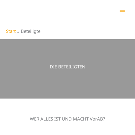
Zum
Hau
Inhalt
springen
Start
Beteiligte
DIE BETEILIGTEN
WER ALLES IST UND MACHT VorAB?