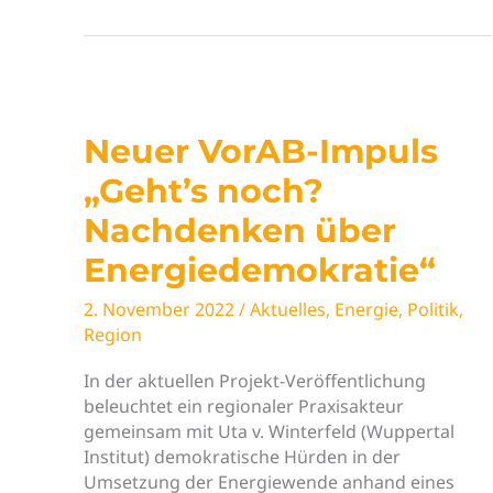
Diskussionspapier
„Auf
dem
Weg
zu
Neuer VorAB-Impuls
einer
fairen
„Geht’s noch?
und
Nachdenken über
resilienten
Region
Energiedemokratie“
Lübeck.
Aus
2. November 2022
/
Aktuelles
,
Energie
,
Politik
,
der
Region
Salon-
Reihe
In der aktuellen Projekt-Veröffentlichung
abgeleitete
beleuchtet ein regionaler Praxisakteur
Kriterien
gemeinsam mit Uta v. Winterfeld (Wuppertal
und
Institut) demokratische Hürden in der
was
Umsetzung der Energiewende anhand eines