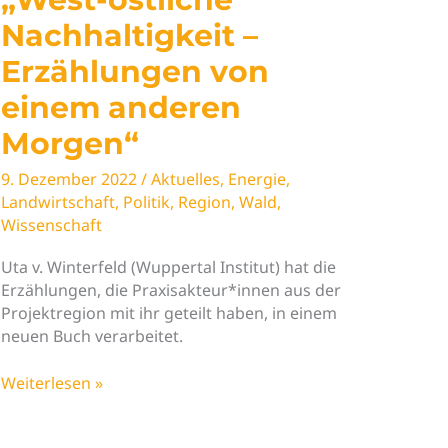
Nachhaltigkeit –
Erzählungen von
einem anderen
Morgen“
9. Dezember 2022
/
Aktuelles
,
Energie
,
Landwirtschaft
,
Politik
,
Region
,
Wald
,
Wissenschaft
Uta v. Winterfeld (Wuppertal Institut) hat die
Erzählungen, die Praxisakteur*innen aus der
Projektregion mit ihr geteilt haben, in einem
neuen Buch verarbeitet.
Neue
Weiterlesen »
Veröffentlichung:
„West-