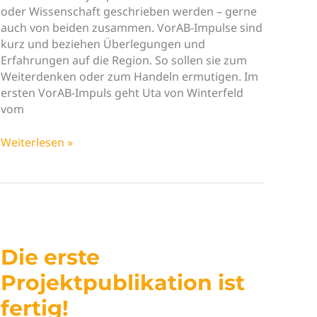
oder Wissenschaft geschrieben werden – gerne
auch von beiden zusammen. VorAB-Impulse sind
kurz und beziehen Überlegungen und
Erfahrungen auf die Region. So sollen sie zum
Weiterdenken oder zum Handeln ermutigen. Im
ersten VorAB-Impuls geht Uta von Winterfeld
vom
Neuer
Weiterlesen »
VorAB-
Impuls
„distanzlos
–
was
haben
Die erste
Stadt-
Land-
Projektpublikation ist
Beziehungen
fertig!
mit