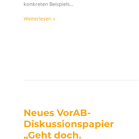
aus
konkreten Beispiels…
ihnen
werden
Neuer
Weiterlesen »
kann“
VorAB-
Impuls
„Geht’s
noch?
Nachdenken
über
Energiedemokratie“
Neues VorAB-
Diskussionspapier
„Geht doch.