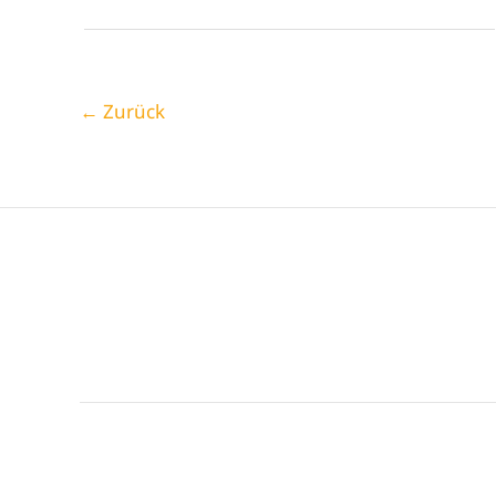
online!
←
Zurück