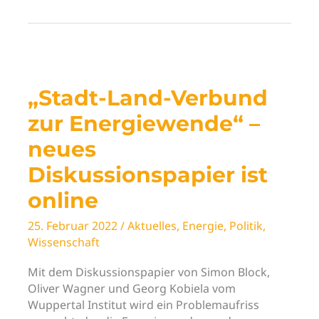
online:
Innovationskonzept
für
faire
und
resiliente
„Stadt-Land-Verbund
Regionalbeziehungen
in
zur Energiewende“ –
der
neues
Region
Lübeck
Diskussionspapier ist
online
25. Februar 2022
/
Aktuelles
,
Energie
,
Politik
,
Wissenschaft
Mit dem Diskussionspapier von Simon Block,
Oliver Wagner und Georg Kobiela vom
Wuppertal Institut wird ein Problemaufriss