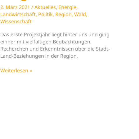
der
2. März 2021
/
Aktuelles
,
Energie
,
Entstehung
Landwirtschaft
,
Politik
,
Region
,
Wald
,
von
Wissenschaft
Viren
zu
Das erste Projektjahr liegt hinter uns und ging
tun?“
einher mit vielfältigen Beobachtungen,
Recherchen und Erkenntnissen über die Stadt-
Land-Beziehungen in der Region.
Die
Weiterlesen »
erste
Projektpublikation
ist
fertig!