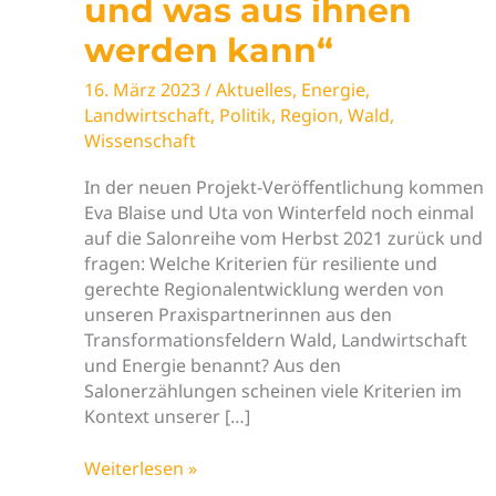
und was aus ihnen
werden kann“
16. März 2023
/
Aktuelles
,
Energie
,
Landwirtschaft
,
Politik
,
Region
,
Wald
,
Wissenschaft
In der neuen Projekt-Veröffentlichung kommen
Eva Blaise und Uta von Winterfeld noch einmal
auf die Salonreihe vom Herbst 2021 zurück und
fragen: Welche Kriterien für resiliente und
gerechte Regionalentwicklung werden von
unseren Praxispartnerinnen aus den
Transformationsfeldern Wald, Landwirtschaft
und Energie benannt? Aus den
Salonerzählungen scheinen viele Kriterien im
Kontext unserer […]
Neues
Weiterlesen »
VorAB