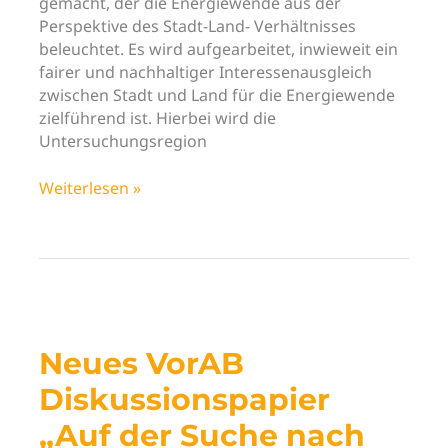
gemacht, der die Energiewende aus der
Perspektive des Stadt-Land- Verhältnisses
beleuchtet. Es wird aufgearbeitet, inwieweit ein
fairer und nachhaltiger Interessenausgleich
zwischen Stadt und Land für die Energiewende
zielführend ist. Hierbei wird die
Untersuchungsregion
„Stadt-
Weiterlesen »
Land-
Verbund
zur
Energiewende“
–
neues
Diskussionspapier
Neues VorAB
ist
Diskussionspapier
online
„Auf der Suche nach