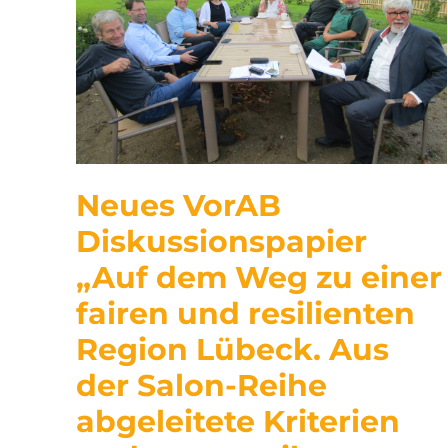
Neues VorAB
Diskussionspapier
„Auf dem Weg zu einer
fairen und resilienten
Region Lübeck. Aus
der Salon-Reihe
abgeleitete Kriterien