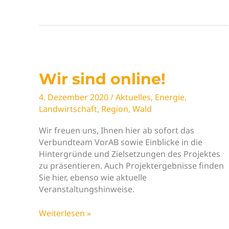
VorAB-
Diskussionspapier
„Geht
doch.
Beispielhafte
Projekte
Wir sind online!
für
faire
4. Dezember 2020
/
Aktuelles
,
Energie
,
und
Landwirtschaft
,
Region
,
Wald
resiliente
Stadt-
Wir freuen uns, Ihnen hier ab sofort das
Land-
Verbundteam VorAB sowie Einblicke in die
Beziehungen…
Hintergründe und Zielsetzungen des Projektes
zu präsentieren. Auch Projektergebnisse finden
Sie hier, ebenso wie aktuelle
Veranstaltungshinweise.
Wir
Weiterlesen »
sind