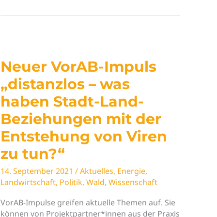
östliche
Nachhaltigkeit
–
Erzählungen
von
einem
Neuer VorAB-Impuls
anderen
Morgen“
„distanzlos – was
haben Stadt-Land-
Beziehungen mit der
Entstehung von Viren
zu tun?“
14. September 2021
/
Aktuelles
,
Energie
,
Landwirtschaft
,
Politik
,
Wald
,
Wissenschaft
VorAB-Impulse greifen aktuelle Themen auf. Sie
können von Projektpartner*innen aus der Praxis