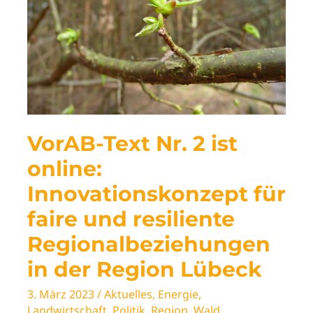
VorAB-Text Nr. 2 ist
online:
Innovationskonzept für
faire und resiliente
Regionalbeziehungen
in der Region Lübeck
3. März 2023
/
Aktuelles
,
Energie
,
Landwirtschaft
,
Politik
,
Region
,
Wald
,