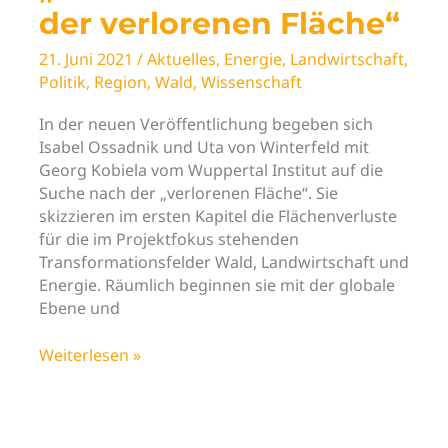
der verlorenen Fläche“
21. Juni 2021
/
Aktuelles
,
Energie
,
Landwirtschaft
,
Politik
,
Region
,
Wald
,
Wissenschaft
In der neuen Veröffentlichung begeben sich
Isabel Ossadnik und Uta von Winterfeld mit
Georg Kobiela vom Wuppertal Institut auf die
Suche nach der „verlorenen Fläche“. Sie
skizzieren im ersten Kapitel die Flächenverluste
für die im Projektfokus stehenden
Transformationsfelder Wald, Landwirtschaft und
Energie. Räumlich beginnen sie mit der globale
Ebene und
Neues
Weiterlesen »
VorAB
Diskussionspapier
„Auf
der