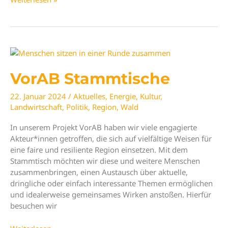
VorAB-
Impuls
„Wirklich
werden
lassen“
VorAB Stammtische
22. Januar 2024
/
Aktuelles
,
Energie
,
Kultur
,
Landwirtschaft
,
Politik
,
Region
,
Wald
In unserem Projekt VorAB haben wir viele engagierte
Akteur*innen getroffen, die sich auf vielfältige Weisen für
eine faire und resiliente Region einsetzen. Mit dem
Stammtisch möchten wir diese und weitere Menschen
zusammenbringen, einen Austausch über aktuelle,
dringliche oder einfach interessante Themen ermöglichen
und idealerweise gemeinsames Wirken anstoßen. Hierfür
besuchen wir
VorAB