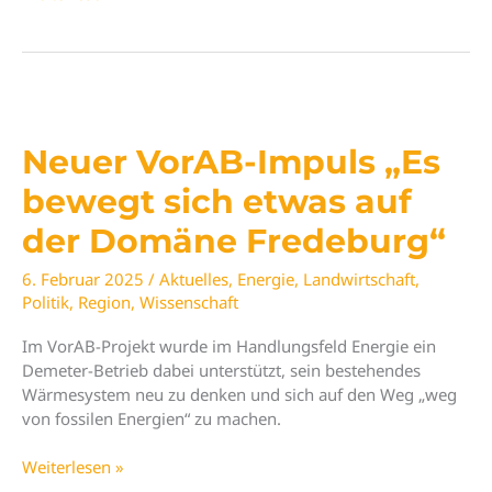
in
die
Transferaktivitäten
des
VorAB-
Projektes
Neuer VorAB-Impuls „Es
bewegt sich etwas auf
der Domäne Fredeburg“
6. Februar 2025
/
Aktuelles
,
Energie
,
Landwirtschaft
,
Politik
,
Region
,
Wissenschaft
Im VorAB-Projekt wurde im Handlungsfeld Energie ein
Demeter-Betrieb dabei unterstützt, sein bestehendes
Wärmesystem neu zu denken und sich auf den Weg „weg
von fossilen Energien“ zu machen.
Neuer
Weiterlesen »
VorAB-