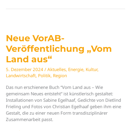
Impuls
„Es
bewegt
sich
etwas
Neue VorAB-
auf
der
Veröffentlichung „Vom
Domäne
Land aus“
Fredeburg“
5. Dezember 2024
/
Aktuelles
,
Energie
,
Kultur
,
Landwirtschaft
,
Politik
,
Region
Das nun erschienene Buch “Vom Land aus – Wie
gemeinsam Neues entsteht“ ist künstlerisch gestaltet:
Installationen von Sabine Egelhaaf, Gedichte von Dietlind
Frieling und Fotos von Christian Egelhaaf geben ihm eine
Gestalt, die zu einer neuen Form transdisziplinärer
Zusammenarbeit passt.