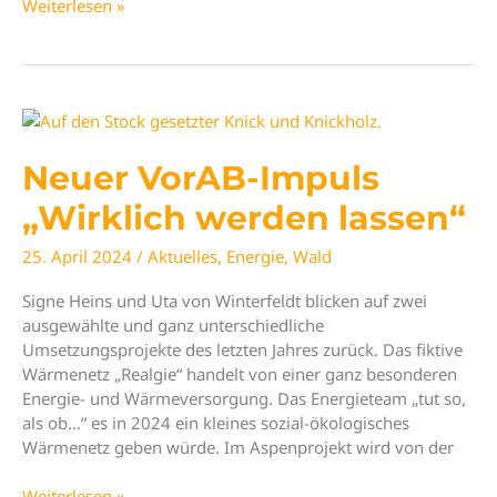
Neue
Weiterlesen »
VorAB-
Veröffentlichung
„Vom
Land
aus“
Neuer VorAB-Impuls
„Wirklich werden lassen“
25. April 2024
/
Aktuelles
,
Energie
,
Wald
Signe Heins und Uta von Winterfeldt blicken auf zwei
ausgewählte und ganz unterschiedliche
Umsetzungsprojekte des letzten Jahres zurück. Das fiktive
Wärmenetz „Realgie“ handelt von einer ganz besonderen
Energie- und Wärmeversorgung. Das Energieteam „tut so,
als ob…“ es in 2024 ein kleines sozial-ökologisches
Wärmenetz geben würde. Im Aspenprojekt wird von der
Neuer
Weiterlesen »