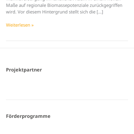
Maße auf regionale Biomassepotenziale zurückgegriffen
wird. Vor diesem Hintergrund stellt sich die […]
Neues
Weiterlesen »
Diskussionspapier
„Nahwärme
aus
Biomasse?“
Projektpartner
Förderprogramme