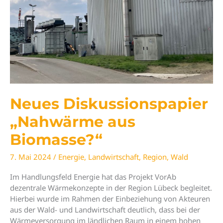
Neues Diskussionspapier
„Nahwärme aus
Biomasse?“
7. Mai 2024
/
Energie
,
Landwirtschaft
,
Region
,
Wald
Im Handlungsfeld Energie hat das Projekt VorAb
dezentrale Wärmekonzepte in der Region Lübeck begleitet.
Hierbei wurde im Rahmen der Einbeziehung von Akteuren
aus der Wald- und Landwirtschaft deutlich, dass bei der
Wärmeversorgung im ländlichen Raum in einem hohen