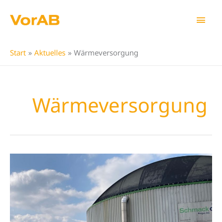
Zum
Hau
Inhalt
springen
Start
Aktuelles
Wärmeversorgung
Wärmeversorgung