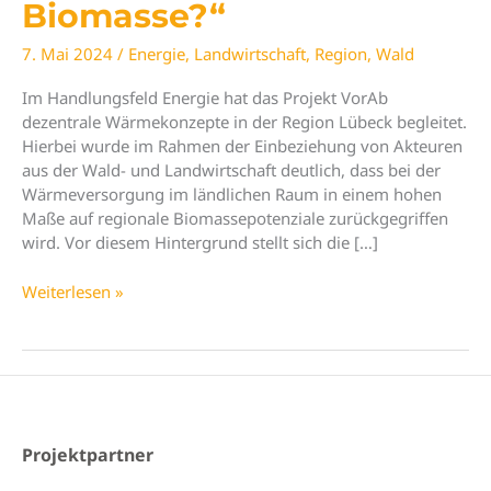
Biomasse?“
7. Mai 2024
/
Energie
,
Landwirtschaft
,
Region
,
Wald
Im Handlungsfeld Energie hat das Projekt VorAb
dezentrale Wärmekonzepte in der Region Lübeck begleitet.
Hierbei wurde im Rahmen der Einbeziehung von Akteuren
aus der Wald- und Landwirtschaft deutlich, dass bei der
Wärmeversorgung im ländlichen Raum in einem hohen
Maße auf regionale Biomassepotenziale zurückgegriffen
wird. Vor diesem Hintergrund stellt sich die […]
Neues
Weiterlesen »
Diskussionspapier
„Nahwärme
aus
Biomasse?“
Projektpartner