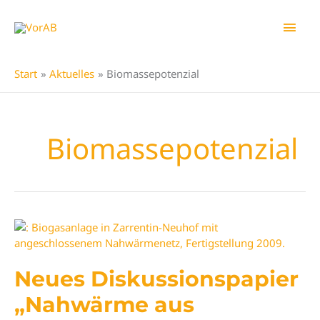
Zum
Hau
Inhalt
springen
Start
Aktuelles
Biomassepotenzial
Biomassepotenzial
Neues Diskussionspapier
„Nahwärme aus